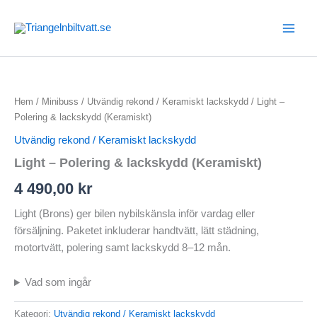
Hoppa
till
innehåll
Hem
/
Minibuss
/
Utvändig rekond / Keramiskt lackskydd
/ Light –
Polering & lackskydd (Keramiskt)
Utvändig rekond / Keramiskt lackskydd
Light – Polering & lackskydd (Keramiskt)
4 490,00
kr
Light (Brons) ger bilen nybilskänsla inför vardag eller
försäljning. Paketet inkluderar handtvätt, lätt städning,
motortvätt, polering samt lackskydd 8–12 mån.
Vad som ingår
Kategori:
Utvändig rekond / Keramiskt lackskydd