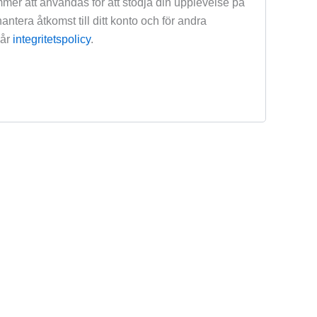
mer att användas för att stödja din upplevelse på
antera åtkomst till ditt konto och för andra
vår
integritetspolicy
.