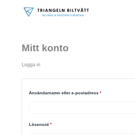
Hoppa
till
innehåll
Mitt konto
Logga in
Obligatoriskt
Användarnamn eller e-postadress
*
Obligatoriskt
Lösenord
*