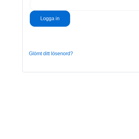
Logga in
Kom ihåg mig
Glömt ditt lösenord?