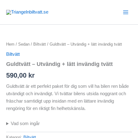
Hoppa
till
innehåll
Hem
/
Sedan
/
Biltvätt
/ Guldtvätt – Utvändig + lätt invändig tvätt
Biltvätt
Guldtvätt – Utvändig + lätt invändig tvätt
590,00
kr
Guldtvätt är ett perfekt paket för dig som vill ha bilen ren både
utvändigt och invändigt. Vi tvättar bilens utsida noggrant och
fräschar samtidigt upp insidan med en lättare invändig
rengöring för en riktigt fin helhetskänsla.
Vad som ingår
Kategori:
Biltvätt