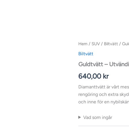
Hem
/
SUV
/
Biltvätt
/ Gul
Biltvätt
Guldtvätt – Utvändi
640,00
kr
Diamanttvätt är vårt mest
rengöring och extra skydd
och inne för en nybilskän
Vad som ingår